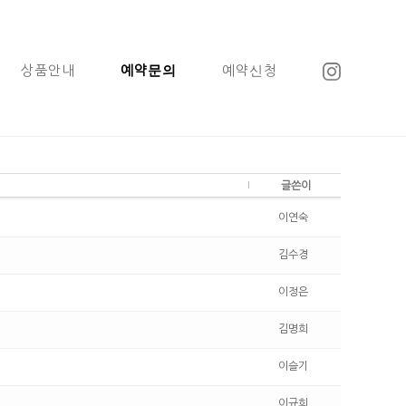
상품안내
예약문의
예약신청
글쓴이
이연숙
김수경
이정은
김명희
이슬기
이규희