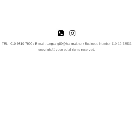
TEL :
010-9510-7909
/
E-mail :
tangtang80@hanmail.net
/ Business Number 110-12-78531
copyrightⓒ yoon pd all rights reserved.