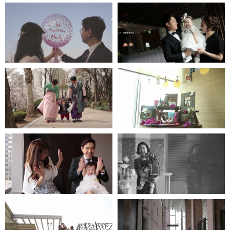
한강오엔 - 인스타 1분영상
엘타워
더다이닝호스
워커힐-모에기
프라자호텔
파크하얏트호텔
파티오나인
엘타워