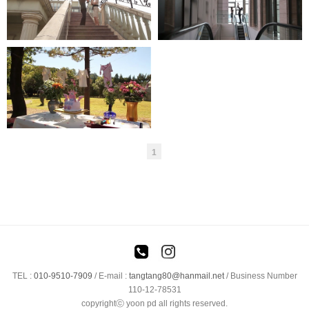
준비영상
1
TEL :
010-9510-7909
/
E-mail :
tangtang80@hanmail.net
/ Business Number
110-12-78531
copyrightⓒ yoon pd all rights reserved.