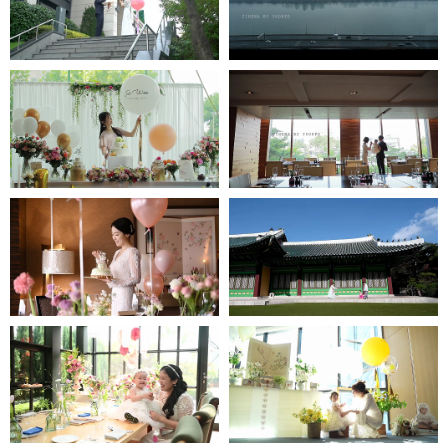
인스타1분영상
jjw메리어트호텔
인스타1분영상
타블로24-인스타1분영상
롯데호텔 도림-
신라호텔 - 인스타1분영상
인스타1분영상
JW메리어트호텔 -
그랜드인터컨티넨탈호텔-
인스타1분영상
인스타1분영상